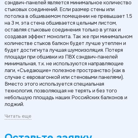
сэндвич-панелей является минимальное количество
стыковых соединений. Если размер стены или
потолка в обшиваемом помещении не превышает 1.5
на 3 м, эта стена обшивается цельным листом,
оставляя стыковые соединения только в углах и
создавая эффект монолита. Так же при минимальном
количестве стыков балкон будет лучше утеплен и
будет достигнута лучшая шумоизоляция. Потеря
площади при обшивки из ПВХ сэндвич-панелей
минимальная, т.к. не используются направляющие
лаги, «Съедающие» полезное пространство (как в
случае с евровагонкой или стеновыми панелями).
Вместо этого используется специальная
технология, позволяющая не терять и без того
небольшую площадь наших Российских балконов и
лоджий.
Читать еще
ПВХ сэндвич-панель является финишным(чистовым)
материалом, не требующим дополнительной
Оставьте заявку